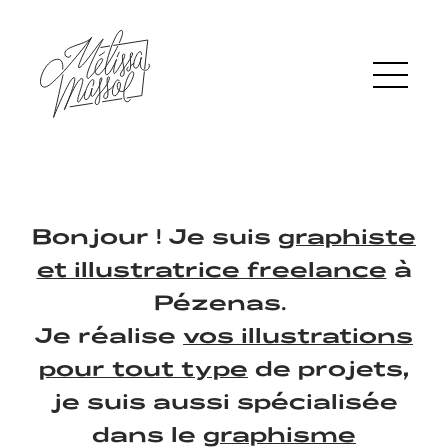
Bonjour ! Je suis
graphiste
et illustratrice freelance
à
Pézenas.
Je réalise
vos illustrations
pour tout type
de projets,
je suis aussi spécialisée
dans
le g
raphisme